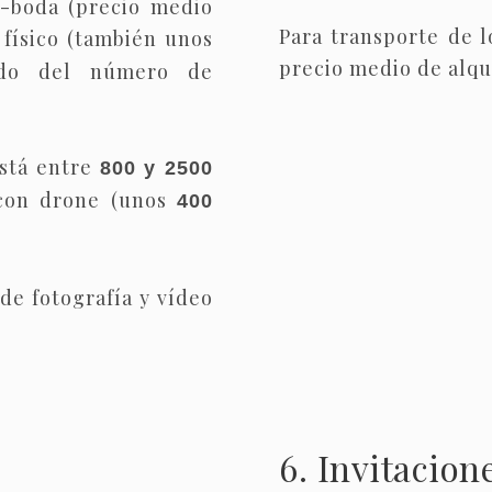
e-boda (precio medio
Para transporte de l
 físico (también unos
precio medio de alqu
do del número de
está entre
800 y 2500
 con drone (unos
400
de fotografía y vídeo
6. Invitacion