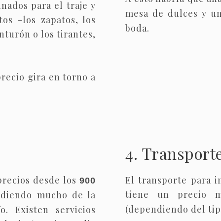
nados para el traje y
mesa de dulces y u
s –los zapatos, los
boda.
inturón o los tirantes,
precio gira en torno a
4. Transport
precios desde los
El transporte para i
900
tiene un precio
ndiendo mucho de la
(dependiendo del tip
o. Existen servicios