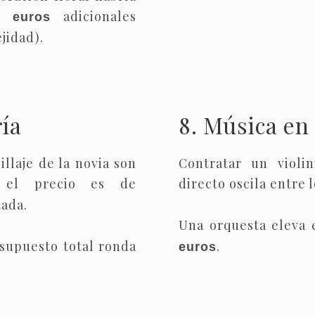
adicionales
0 euros
jidad).
ría
8. Música en 
llaje de la novia son
Contratar un violi
, el precio es de
directo oscila entre 
tada.
Una orquesta eleva 
esupuesto total ronda
.
euros