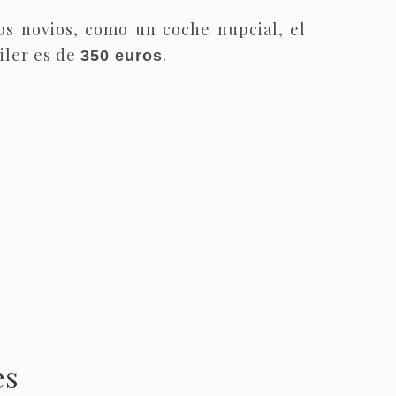
os novios, como un coche nupcial, el
iler es de
.
350 euros
es