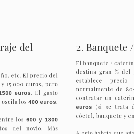
traje del
2. Banquete /
El banquete / cateri
destina gran % del 
ño, etc. El precio del
establece preci
 y 15.000 euros, pero
normalmente de 80-
. El gasto
1500 euros
contratar un cateri
oscila los
.
400 euros
(si se trata 
euros
cóctel, banquete y ent
 entre los
600 y 1800
tos del novio. Más
A esto habría que añ