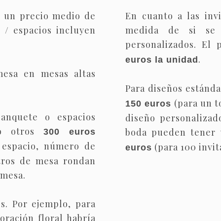
e un precio medio de
En cuanto a las inv
 / espacios incluyen
medida de si se 
personalizados. El 
.
euros la unidad
mesa en mesas altas
Para diseños estánd
(para un t
150 euros
anquete o espacios
diseño personalizado
mo otros
boda pueden tener
300 euros
 espacio, número de
(para 100 invit
euros
entros de mesa rondan
 mesa.
es. Por ejemplo, para
oración floral habría