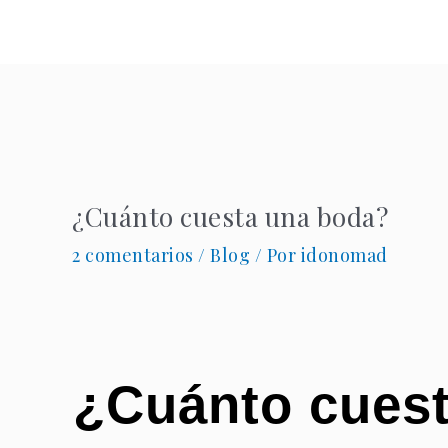
Ir
al
contenido
¿Cuánto cuesta una boda?
2 comentarios
/
Blog
/ Por
idonomad
¿Cuánto cues